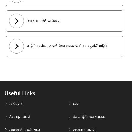
विभागीय माहिती अधिकारी
माहितीचा अधिकार अधिनियम २००५ अंतर्गत १७ मुद्यांची माहिती
Useful Links
अभिप्राय
मदत
वेबसाइट धोरणे
वेब माहिती व्यवस्थापक
आमच्याशी संपर्क साधा
अभ्यागत सारांश